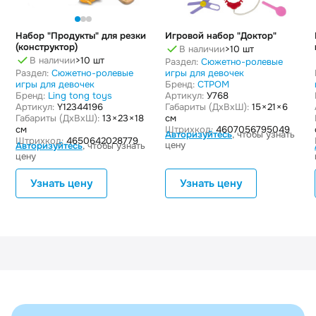
Набор "Продукты" для резки
Игровой набор "Доктор"
(конструктор)
В наличии
>10 шт
В наличии
>10 шт
Раздел:
Сюжетно-ролевые
Раздел:
Сюжетно-ролевые
игры для девочек
игры для девочек
Бренд:
СТРОМ
Бренд:
Ling tong toys
Артикул:
У768
Артикул:
Y12344196
Габариты (ДxВxШ):
15 × 21 × 6
Габариты (ДxВxШ):
13 × 23 × 18
см
см
Штрихкод:
4607056795049
Авторизуйтесь
, чтобы узнать
Штрихкод:
4650642028779
цену
Авторизуйтесь
, чтобы узнать
цену
Узнать цену
Узнать цену