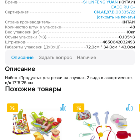
Бренд
SHUNFENG YUAN
(КИТАЙ)
ЕАЭС RU С-
Сертификат
CN.АД87.В.00335/22
(открыть на печать)
Страна производитель
КИТАЙ
Количество штук в упаковке
48
Вес упаковки (кг)
10кг
Объем упаковки (м3)
0.105м3
Штрихкод
4650642032493
Габариты упаковки (ДxВxШ)
72,0см * 34,0см * 43,0см
Описание
Задать вопрос
Наличие
Описание
Набор «Продукты» для резки на лпучках, 2 вида в ассортименте,
в/к 17*5*25 см
Похожие товары