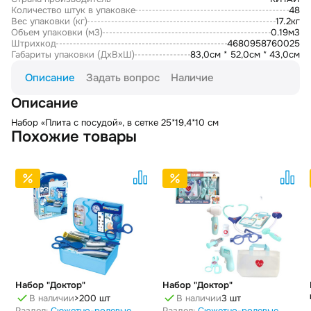
Количество штук в упаковке
48
Вес упаковки (кг)
17.2кг
Объем упаковки (м3)
0.19м3
Штрихкод
4680958760025
Габариты упаковки (ДxВxШ)
83,0см * 52,0см * 43,0см
Описание
Задать вопрос
Наличие
Описание
Набор «Плита с посудой», в сетке 25*19,4*10 см
Похожие товары
Набор "Доктор"
Набор "Доктор"
В наличии
>200 шт
В наличии
3 шт
Раздел:
Сюжетно-ролевые
Раздел:
Сюжетно-ролевые