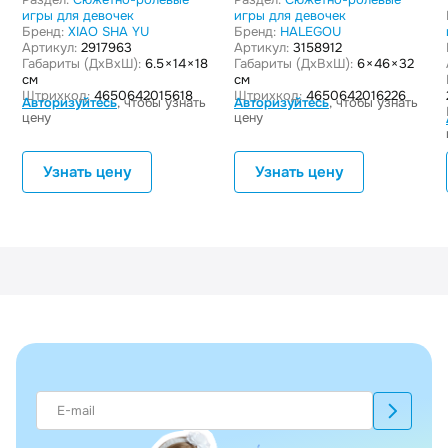
игры для девочек
игры для девочек
Бренд:
XIAO SHA YU
Бренд:
HALEGOU
Артикул:
2917963
Артикул:
3158912
Габариты (ДxВxШ):
6.5 × 14 × 18
Габариты (ДxВxШ):
6 × 46 × 32
см
см
Штрихкод:
4650642015618
Штрихкод:
4650642016226
Авторизуйтесь
, чтобы узнать
Авторизуйтесь
, чтобы узнать
цену
цену
Узнать цену
Узнать цену