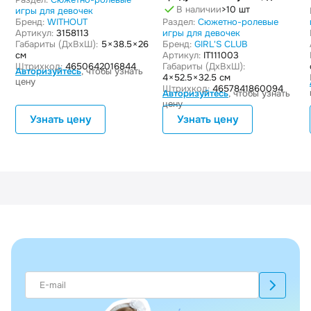
для резки
В наличии
>10 шт
игры для девочек
Бренд:
WITHOUT
Раздел:
Сюжетно-ролевые
Артикул:
3158113
игры для девочек
Габариты (ДxВxШ):
5 × 38.5 × 26
Бренд:
GIRL'S CLUB
см
Артикул:
IT111003
Штрихкод:
4650642016844
Габариты (ДxВxШ):
Авторизуйтесь
, чтобы узнать
4 × 52.5 × 32.5 см
цену
Штрихкод:
4657841860094
Авторизуйтесь
, чтобы узнать
цену
Узнать цену
Узнать цену