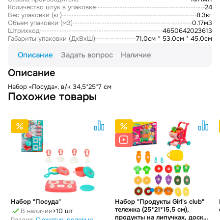
Количество штук в упаковке
24
Вес упаковки (кг)
8.3кг
Объем упаковки (м3)
0.17м3
Штрихкод
4650642023613
Габариты упаковки (ДxВxШ)
71,0см * 53,0см * 45,0см
Описание
Задать вопрос
Наличие
Описание
Набор «Посуда», в/к 34,5*25*7 см
Похожие товары
Набор "Посуда"
Набор "Продукты Girl's club"
тележка (25*21*15,5 см),
В наличии
>10 шт
продукты на липучках, доска
Раздел:
Сюжетно-ролевые