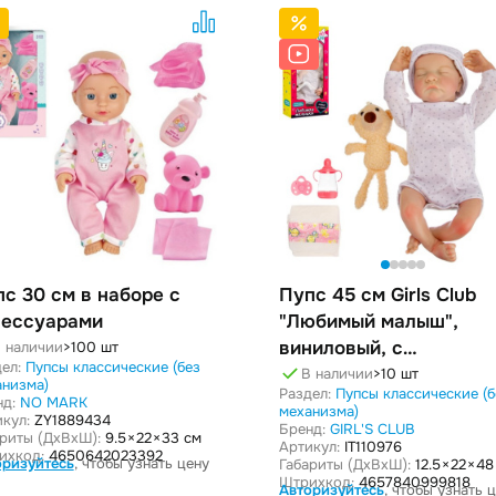
с 30 см в наборе с
Пупс 45 см Girls Club
сессуарами
"Любимый малыш",
виниловый, с
 наличии
>100 шт
ел:
Пупсы классические (без
аксессуарами
В наличии
>10 шт
анизма)
Раздел:
Пупсы классические (б
нд:
NO MARK
механизма)
кул:
ZY1889434
Бренд:
GIRL'S CLUB
ариты (ДxВxШ):
9.5 × 22 × 33 см
Артикул:
IT110976
ихкод:
4650642023392
оризуйтесь
, чтобы узнать цену
Габариты (ДxВxШ):
12.5 × 22 × 4
Штрихкод:
4657840999818
Авторизуйтесь
, чтобы узнать 