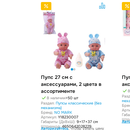
Пупс 27 см с
Пуп
аксессуарами, 2 цвета в
ак
ассортименте
В
Разд
В наличии
>50 шт
мех
Раздел:
Пупсы классические (без
Бре
механизма)
Арти
Бренд:
NO MARK
Габ
Артикул:
Y18230007
Штр
Авт
Габариты (ДxВxШ):
9 × 17 × 37 см
Штрихкод:
4650642028229
Авторизуйтесь
, чтобы узнать цену