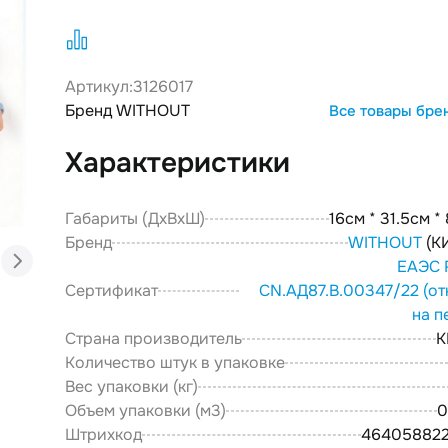
Артикул:
3126017
Бренд WITHOUT
Все товары бре
Характеристики
Габариты (ДxВxШ)
16см * 31.5см *
Бренд
WITHOUT
(К
ЕАЭС 
Сертификат
CN.АД87.В.00347/22
(от
на п
Страна производитель
К
Количество штук в упаковке
Вес упаковки (кг)
Объем упаковки (м3)
0
Штрихкод
46405882