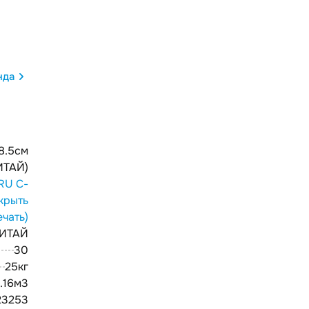
нда
 8.5см
ИТАЙ)
RU С-
крыть
ечать)
ИТАЙ
30
25кг
.16м3
23253