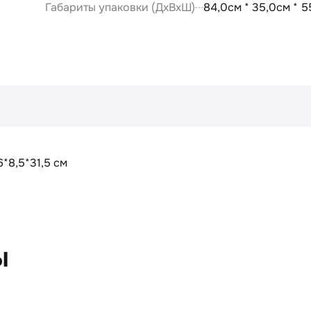
Габариты упаковки (ДxВxШ)
84,0см * 35,0см * 5
6*8,5*31,5 см
ы