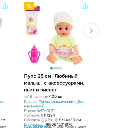
Пупс 25 см "Любимый
Пупс 25 
малыш" с аксессуарами,
малыш" с
пьет и писает
пьет и пи
В наличии
>100 шт
В наличи
ез
Раздел:
Пупсы классические (без
Раздел:
Пупс
механизма)
механизма)
Бренд:
WITHOUT
Бренд:
WITH
Артикул:
IT111394
Артикул:
IT11
8 см
Габариты (ДxВxШ):
9 × 14 × 30 см
Габариты (Дx
Штрихкод:
4650642018176
Штрихкод:
46
цену
Авторизуйтесь
, чтобы узнать цену
Авторизуйте