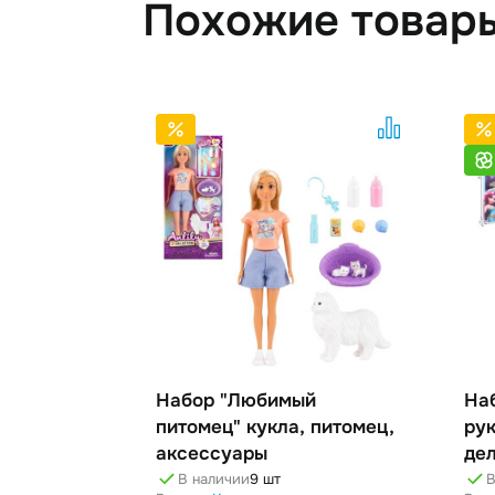
Похожие товар
Набор "Любимый
На
питомец" кукла, питомец,
ру
аксессуары
де
В наличии
9 шт
В