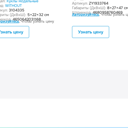
ел:
Куклы модельные
Артикул:
ZY1933764
нд:
WITHOUT
Габариты (ДxВxШ):
8 × 27 × 47 с
кул:
3104335
Штрихкод:
4680958760469
Авторизуйтесь
, чтобы узнать 
ариты (ДxВxШ):
5 × 22 × 32 см
ихкод:
4650642031168
оризуйтесь
, чтобы узнать цену
Узнать цену
Узнать цену