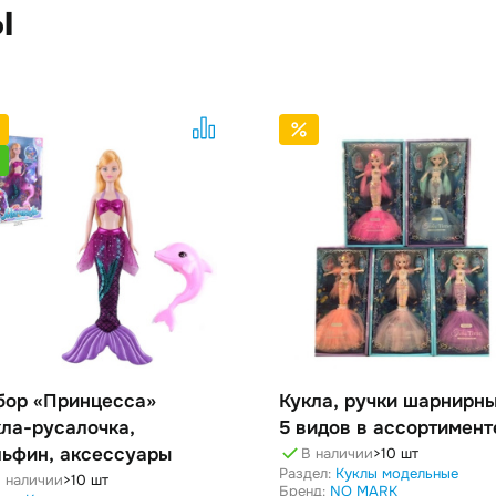
ы
бор «Принцесса»
Кукла, ручки шарнирны
кла-русалочка,
5 видов в ассортимент
льфин, аксессуары
В наличии
>10 шт
Раздел:
Куклы модельные
 наличии
>10 шт
Бренд:
NO MARK