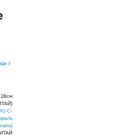
е
нда
* 28см
ИТАЙ)
RU С-
крыть
ечать)
ИТАЙ