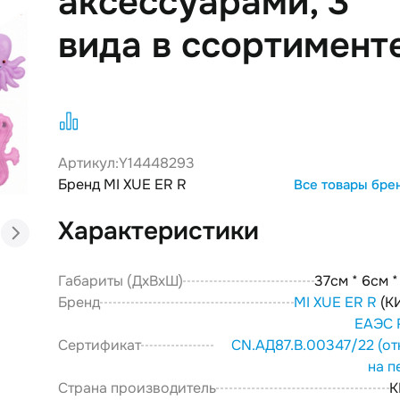
аксессуарами, 3
вида в ссортимент
Артикул:
Y14448293
Бренд MI XUE ER R
Все товары бре
Характеристики
Габариты (ДxВxШ)
37см * 6см 
Бренд
MI XUE ER R
(К
ЕАЭС 
Сертификат
CN.АД87.В.00347/22
(от
на п
Страна производитель
К