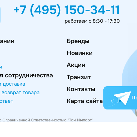
+7 (495) 150-34-11
работаем с 8:30 - 17:30
ании
Бренды
Новинки
Акции
и
я сотрудничества
Транзит
и доставка
Контакты
 возврат товара
П
Карта сайта
ответ
с Ограниченной Ответственностью "Той Импорт"
746061140, ИНН/КПП 7714969700/771401001
Москва, Эльдорадовский пер., д.5, комн.4
а конфиденциальности