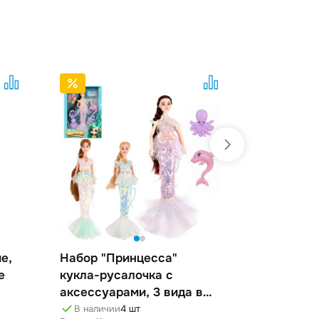
е,
Набор "Принцесса"
Кукла, 3 
е
кукла-русалочка с
ассортим
аксессуарами, 3 вида в
В наличи
Раздел:
Кукл
ассортименте
В наличии
4 шт
Бренд:
MI XU