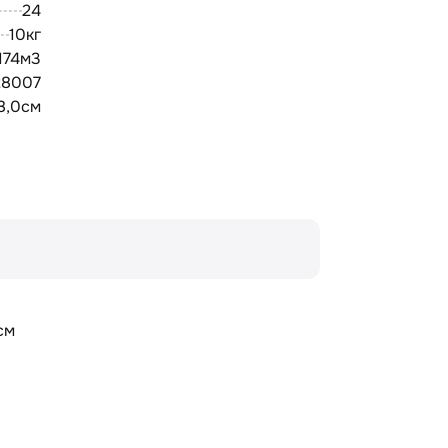
24
10кг
174м3
28007
8,0см
см