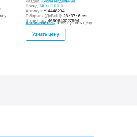
Раздел:
Куклы модельные
Артикул:
Y14
Бренд:
MI XUE ER R
м
Габариты (Дx
Артикул:
Y14448294
Штрихкод:
46
цену
Авторизуйте
Габариты (ДxВxШ):
28 × 37 × 6 см
Штрихкод:
4650642027994
Авторизуйтесь
, чтобы узнать цену
Узнать цену
Узнать 