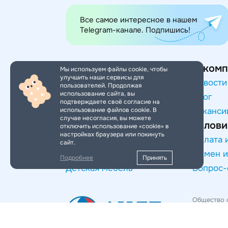
Все самое интересное в нашем
Telegram-канале. Подпишись!
Категории товаров
О комп
Мы используем файлы cookie, чтобы
улучшить наши сервисы для
Игры и игрушки
Новости
пользователей. Продолжая
использование сайта, вы
Товары для малышей
Блог
подтверждаете своё согласие на
использование файлов cookie. В
Транспорт для детей
Ваканси
случае несогласия, вы можете
Услови
Сезонные товары
отключить использование «cookie» в
настройках браузера или покинуть
Спорт и отдых
Оплата 
сайт.
Хобби и творчество
Обмен и
Подробнее
Принять
Детская мебель
Вопрос-
Общество 
ОГРН 1177
125167, г. 
Политик