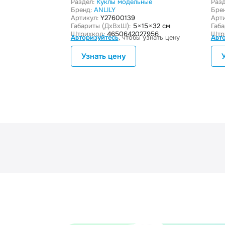
Раздел:
Куклы модельные
Разд
Бренд:
ANLILY
Бре
Артикул:
Y27600139
Арти
Габариты (ДxВxШ):
5 × 15 × 32 см
Габ
Штрихкод:
4650642027956
Штр
Авторизуйтесь
, чтобы узнать цену
Авт
Узнать цену