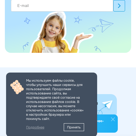
Мы используем файлы cookie,
чтобы улучшить наши сервисы для
+7 (495) 150-34-11
пользователей. Продолжая
использование сайта, вы
подтверждаете своё согласие на
использование файлов cookie. В
Все самое интересное в нашем
случае несогласия, вы можете
Telegram-канале. Подпишись!
отключить использование «cookie»
в настройках браузера или
покинуть сайт.
Подпишитесь на наш телеграмм-
канал
Подробнее
Принять