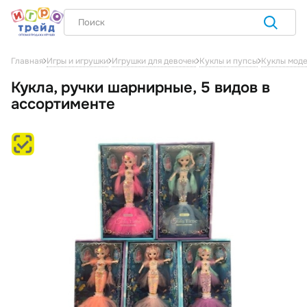
Главная
Игры и игрушки
Игрушки для девочек
Куклы и пупсы
Куклы мод
Кукла, ручки шарнирные, 5 видов в
ассортименте