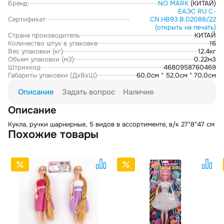
Бренд
NO MARK
(КИТАЙ)
ЕАЭС RU С-
Сертификат
CN.НВ93.В.02088/22
(открыть на печать)
Страна производитель
КИТАЙ
Количество штук в упаковке
16
Вес упаковки (кг)
12.4кг
Объем упаковки (м3)
0.22м3
Штрихкод
4680958760469
Габариты упаковки (ДxВxШ)
60,0см * 52,0см * 70,0см
Описание
Задать вопрос
Наличие
Описание
Кукла, ручки шарнирные, 5 видов в ассортименте, в/к 27*8*47 см
Похожие товары