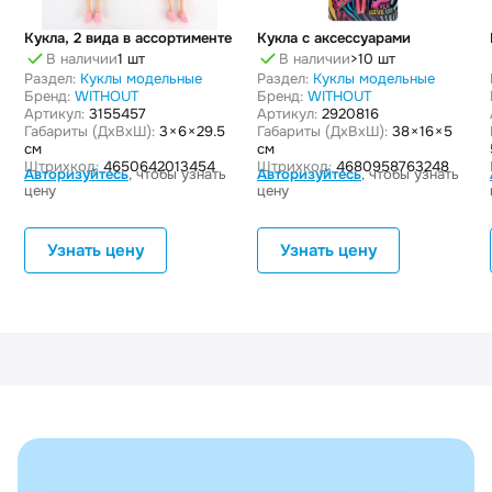
Кукла, 2 вида в ассортименте
Кукла с аксессуарами
В наличии
1 шт
В наличии
>10 шт
Раздел:
Куклы модельные
Раздел:
Куклы модельные
Бренд:
WITHOUT
Бренд:
WITHOUT
Артикул:
3155457
Артикул:
2920816
Габариты (ДxВxШ):
3 × 6 × 29.5
Габариты (ДxВxШ):
38 × 16 × 5
см
см
Штрихкод:
4650642013454
Штрихкод:
4680958763248
Авторизуйтесь
, чтобы узнать
Авторизуйтесь
, чтобы узнать
цену
цену
Узнать цену
Узнать цену