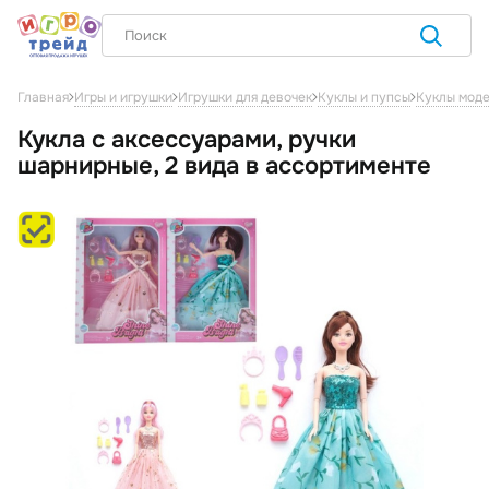
Главная
Игры и игрушки
Игрушки для девочек
Куклы и пупсы
Куклы мод
Кукла с аксессуарами, ручки
шарнирные, 2 вида в ассортименте