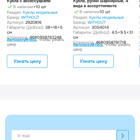
Кукла с аксессуарами
Кукла, ручки шарнирные, 4
вида в ассорттименте
В наличии
>10 шт
В наличии
10 шт
Раздел:
Куклы модельные
Бренд:
WITHOUT
Раздел:
Куклы модельные
Артикул:
2920816
Бренд:
WITHOUT
Габариты (ДxВxШ):
38 × 16 × 5
Артикул:
3054014
см
Габариты (ДxВxШ):
4.5 × 9.5 × 31
Штрихкод:
4680958763248
см
Авторизуйтесь
, чтобы узнать
Штрихкод:
4680958761718
цену
Авторизуйтесь
, чтобы узнать
цену
Узнать цену
Узнать цену