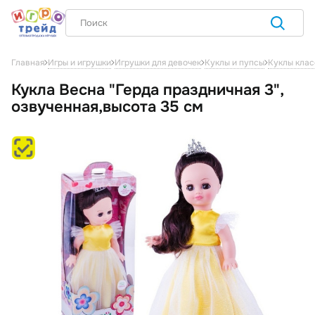
Главная
Игры и игрушки
Игрушки для девочек
Куклы и пупсы
Куклы клас
Кукла Весна "Герда праздничная 3",
озвученная,высота 35 см