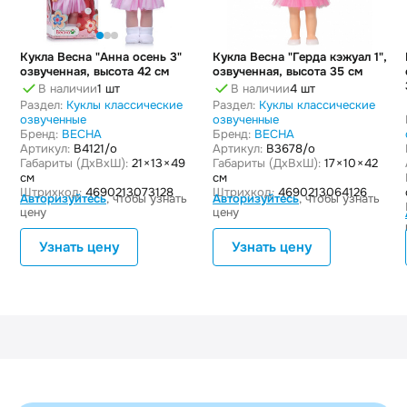
Кукла Весна "Анна осень 3"
Кукла Весна "Герда кэжуал 1",
озвученная, высота 42 см
озвученная, высота 35 см
В наличии
1 шт
В наличии
4 шт
Раздел:
Куклы классические
Раздел:
Куклы классические
озвученные
озвученные
Бренд:
ВЕСНА
Бренд:
ВЕСНА
Артикул:
В4121/о
Артикул:
B3678/o
Габариты (ДxВxШ):
21 × 13 × 49
Габариты (ДxВxШ):
17 × 10 × 42
см
см
Штрихкод:
4690213073128
Штрихкод:
4690213064126
Авторизуйтесь
, чтобы узнать
Авторизуйтесь
, чтобы узнать
цену
цену
Узнать цену
Узнать цену