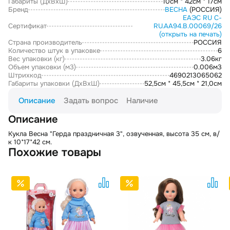
Габариты (ДxВxШ)
10см * 42см * 17см
Бренд
ВЕСНА
(РОССИЯ)
ЕАЭС RU С-
Сертификат
RU.АА94.В.00069/26
(открыть на печать)
Страна производитель
РОССИЯ
Количество штук в упаковке
6
Вес упаковки (кг)
3.06кг
Объем упаковки (м3)
0.006м3
Штрихкод
4690213065062
Габариты упаковки (ДxВxШ)
52,5см * 45,5см * 21,0см
Описание
Задать вопрос
Наличие
Описание
Кукла Весна "Герда праздничная 3", озвученная, высота 35 см, в/
к 10*17*42 см.
Похожие товары