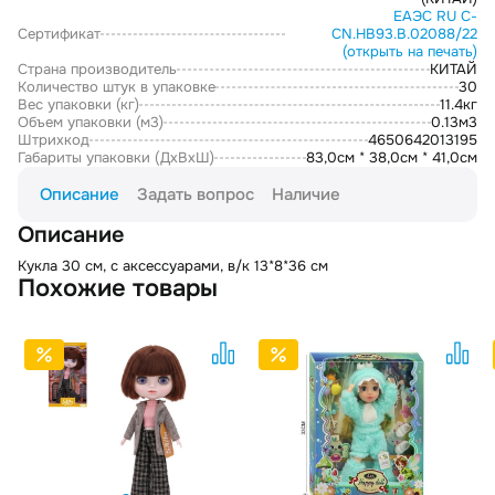
ЕАЭС RU С-
Сертификат
CN.НВ93.В.02088/22
(открыть на печать)
Страна производитель
КИТАЙ
Количество штук в упаковке
30
Вес упаковки (кг)
11.4кг
Объем упаковки (м3)
0.13м3
Штрихкод
4650642013195
Габариты упаковки (ДxВxШ)
83,0см * 38,0см * 41,0см
Описание
Задать вопрос
Наличие
Описание
Кукла 30 см, с аксессуарами, в/к 13*8*36 см
Похожие товары