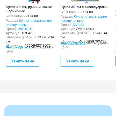
Кукла 30 см, ручки и ножки
Кукла 30 см с аксессуарами
шарнирные
В наличии
>10 шт
В наличии
>10 шт
Раздел:
Куклы классические
Раздел:
Куклы классические
неозвученные
неозвученные
Бренд:
ANBIBI
Бренд:
WITHOUT
Артикул:
ZY1934649
Артикул:
3178466
Габариты (ДxВxШ):
7 × 24 × 34
Габариты (ДxВxШ):
10 × 20 × 34
см
см
Штрихкод:
4680958760438
Авторизуйтесь
, чтобы узнать
Штрихкод:
4650642013072
цену
Авторизуйтесь
, чтобы узнать
цену
Узнать цену
Узнать цену