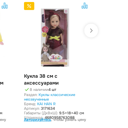
Кукла 38 см с
Кукла 30 
см
аксессуарами
аксессуа
В наличии
4 шт
В наличи
Раздел:
Куклы классические
Раздел:
Кукл
неозвученные
неозвученны
Бренд:
KAI HAN R
Бренд:
YIZILE
Артикул:
3171634
Артикул:
ZY1
см
Габариты (ДxВxШ):
9.5 × 18 × 40 см
Габариты (Дx
Штрихкод:
4680958763088
Штрихкод:
4
цену
Авторизуйтесь
, чтобы узнать цену
Авторизуйте