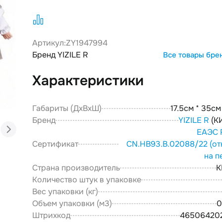
Артикул:
ZY1947994
Бренд YIZILE R
Все товары бре
Характеристики
Габариты (ДxВxШ)
17.5см * 35см
Бренд
YIZILE R
(К
ЕАЭС 
Сертификат
CN.НВ93.В.02088/22
(от
на п
Страна производитель
К
Количество штук в упаковке
Вес упаковки (кг)
Объем упаковки (м3)
0
Штрихкод
46506420