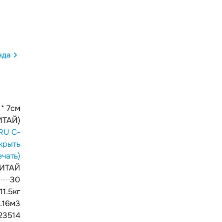
нда
 * 7см
ИТАЙ)
RU С-
крыть
ечать)
ИТАЙ
30
11.5кг
.16м3
23514