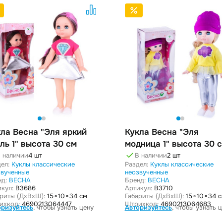
ла Весна "Эля яркий
Кукла Весна "Эля
ль 1" высота 30 см
модница 1" высота 30 
 наличии
4 шт
В наличии
2 шт
ел:
Куклы классические
Раздел:
Куклы классические
звученные
неозвученные
нд:
ВЕСНА
Бренд:
ВЕСНА
кул:
B3686
Артикул:
B3710
ариты (ДxВxШ):
15 × 10 × 34 см
Габариты (ДxВxШ):
15 × 10 × 34 
ихкод:
4690213064447
Штрихкод:
4690213064683
оризуйтесь
, чтобы узнать цену
Авторизуйтесь
, чтобы узнать 