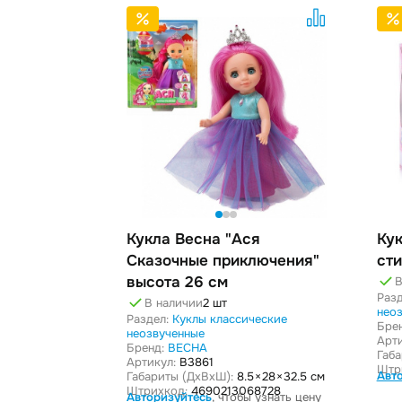
Кукла Весна "Ася
Кук
Сказочные приключения"
сти
высота 26 см
В
Разд
В наличии
2 шт
нео
Раздел:
Куклы классические
Бре
неозвученные
Арти
Бренд:
ВЕСНА
Габ
Артикул:
В3861
Штр
Авт
Габариты (ДxВxШ):
8.5 × 28 × 32.5 см
Штрихкод:
4690213068728
Авторизуйтесь
, чтобы узнать цену