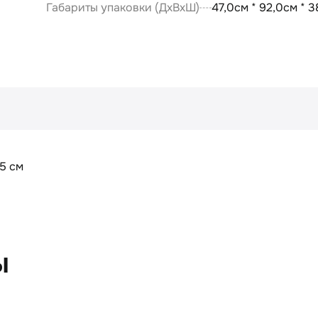
Габариты упаковки (ДxВxШ)
47,0см * 92,0см * 
35 см
ы