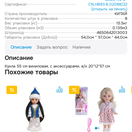
Сертификат
CN.НВ93.В.02088/22
(открыть на печать)
Страна производитель
КИТАЙ
Количество штук в упаковке
8
Вес упаковки (кг)
15.5кг
Объем упаковки (м3)
0.135м3
Штрихкод
4650642013003
Габариты упаковки (ДxВxШ)
54,0см * 57,0см * 44,0см
Описание
Задать вопрос
Наличие
Описание
Кукла 55 см виниловая, с аксессуарами, в/к 20*12*57 см
Похожие товары