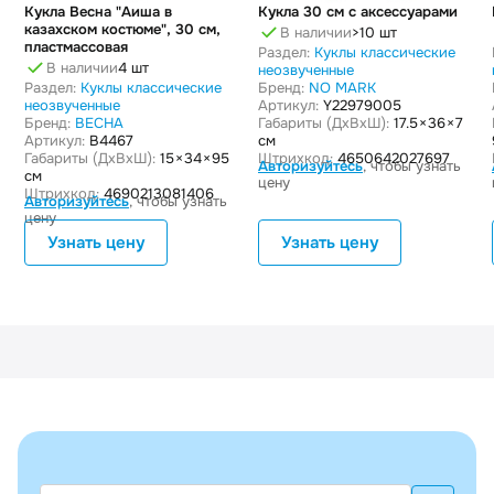
Кукла Весна "Аиша в
Кукла 30 см с аксессуарами
казахском костюме", 30 см,
В наличии
>10 шт
пластмассовая
Раздел:
Куклы классические
В наличии
4 шт
неозвученные
Раздел:
Куклы классические
Бренд:
NO MARK
неозвученные
Артикул:
Y22979005
Бренд:
ВЕСНА
Габариты (ДxВxШ):
17.5 × 36 × 7
Артикул:
В4467
см
Габариты (ДxВxШ):
15 × 34 × 95
Штрихкод:
4650642027697
Авторизуйтесь
, чтобы узнать
см
цену
Штрихкод:
4690213081406
Авторизуйтесь
, чтобы узнать
цену
Узнать цену
Узнать цену