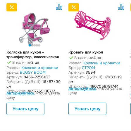
Коляска для кукол -
Кровать для кукол
трансформер, классическая
В наличии
4 шт
В наличии
3 шт
Раздел:
Коляски и кроватки
Раздел:
Коляски и кроватки
Бренд:
СТРОМ
Бренд:
BUGGY BOOM
Артикул:
У594
Артикул:
8456-2256/СТ
Габариты (ДxВxШ):
17 × 33 × 19
Габариты (ДxВxШ):
16 × 57 × 39
см
см
Штрихкод:
4607056791744
Авторизуйтесь
, чтобы узнать
Штрихкод:
4657765138712
цену
Авторизуйтесь
, чтобы узнать
цену
Узнать цену
Узнать цену