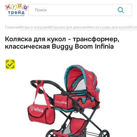
Главная
Игры и игрушки
Игрушки для девочек
Аксессуары для кукол
Кол
Коляска для кукол - трансформер,
классическая Buggy Boom Infinia