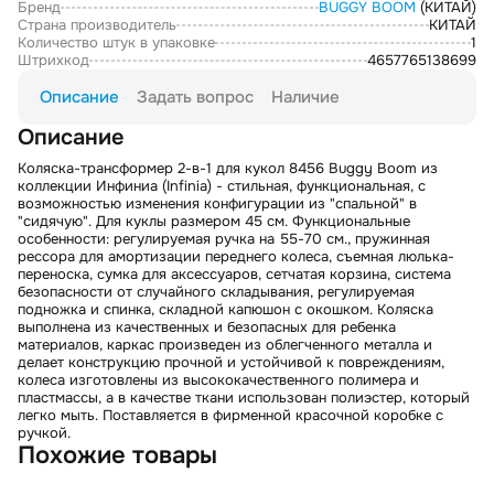
Бренд
BUGGY BOOM
(КИТАЙ)
Страна производитель
КИТАЙ
Количество штук в упаковке
1
Штрихкод
4657765138699
Описание
Задать вопрос
Наличие
Описание
Коляска-трансформер 2-в-1 для кукол 8456 Buggy Boom из
коллекции Инфиниа (Infinia) - стильная, функциональная, с
возможностью изменения конфигурации из "спальной" в
"сидячую". Для куклы размером 45 см. Функциональные
особенности: регулируемая ручка на 55-70 см., пружинная
рессора для амортизации переднего колеса, съемная люлька-
переноска, сумка для аксессуаров, сетчатая корзина, система
безопасности от случайного складывания, регулируемая
подножка и спинка, складной капюшон с окошком. Коляска
выполнена из качественных и безопасных для ребенка
материалов, каркас произведен из облегченного металла и
делает конструкцию прочной и устойчивой к повреждениям,
колеса изготовлены из высококачественного полимера и
пластмассы, а в качестве ткани использован полиэстер, который
легко мыть. Поставляется в фирменной красочной коробке с
ручкой.
Похожие товары