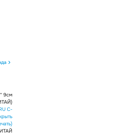
нда
 * 9см
ИТАЙ)
RU С-
крыть
ечать)
ИТАЙ