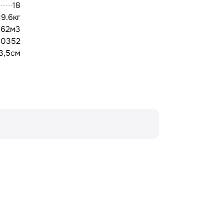
18
19.6кг
162м3
30352
53,5см