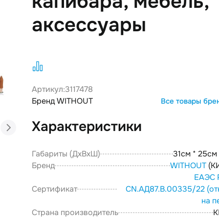
капибара, мебель,
аксессуары
Артикул:
3117478
Бренд WITHOUT
Все товары бре
Характеристики
Габариты (ДxВxШ)
31см * 25см
Бренд
WITHOUT
(К
ЕАЭС 
Сертификат
CN.АД87.В.00335/22
(от
на п
Страна производитель
К