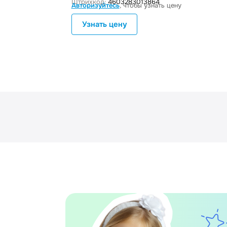
Штрихкод:
4603283013864
Авторизуйтесь
, чтобы узнать цену
Узнать цену