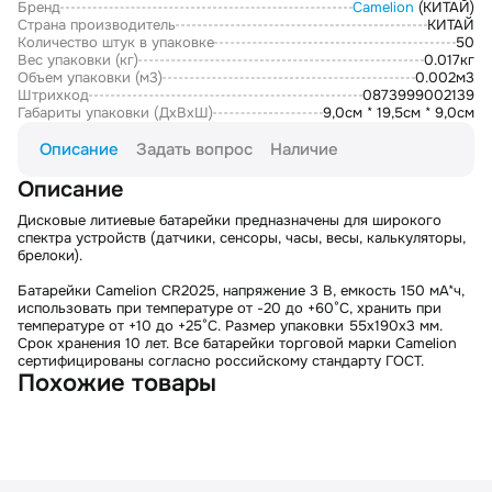
Бренд
Camelion
(КИТАЙ)
Страна производитель
КИТАЙ
Количество штук в упаковке
50
Вес упаковки (кг)
0.017кг
Объем упаковки (м3)
0.002м3
Штрихкод
0873999002139
Габариты упаковки (ДxВxШ)
9,0см * 19,5см * 9,0см
Описание
Задать вопрос
Наличие
Описание
Дисковые литиевые батарейки предназначены для широкого
спектра устройств (датчики, сенсоры, часы, весы, калькуляторы,
брелоки).
Батарейки Camelion CR2025, напряжение 3 В, емкость 150 мА*ч,
использовать при температуре от -20 до +60°C, хранить при
температуре от +10 до +25°C. Размер упаковки 55x190x3 мм.
Срок хранения 10 лет. Все батарейки торговой марки Camelion
сертифицированы согласно российскому стандарту ГОСТ.
Похожие товары