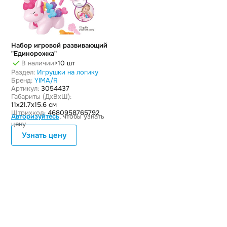
Набор игровой развивающий
"Единорожка"
В наличии
>10 шт
Раздел:
Игрушки на логику
Бренд:
YIMA/R
Артикул:
3054437
Габариты (ДxВxШ):
11x21.7x15.6 см
Штрихкод:
4680958765792
Авторизуйтесь
, чтобы узнать
цену
Узнать цену